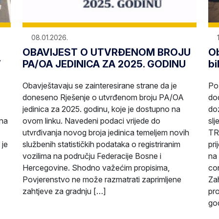
08.01.2026.
OBAVIJEST O UTVRĐENOM BROJU
Ob
V
PA/OA JEDINICA ZA 2025. GODINU
bi
Obavještavaju se zainteresirane strane da je
Po
doneseno Rješenje o utvrđenom broju PA/OA
dod
jedinica za 2025. godinu, koje je dostupno na
doz
 na
ovom linku. Navedeni podaci vrijede do
sl
utvrđivanja novog broja jedinica temeljem novih
TR
 je
službenih statističkih podataka o registriranim
pri
vozilima na području Federacije Bosne i
na 
Hercegovine. Shodno važećim propisima,
co
Povjerenstvo ne može razmatrati zaprimljene
Zah
zahtjeve za gradnju […]
pr
go