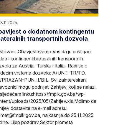
18.11.2025.
avijest o dodatnom kontingentu
lateralnih transportnih dozvola
štovani, Obavještavamo Vas da je pristigao
atni kontingent bilateralnih transportnih
vola za Austriju, Tursku i Italiju. Radi se o
jedećim vrstama dozvola: A/UNT, TR/TD,
/PRAZAN–PUN i I/BIL. Svi zainteresirani
jevoznici mogu podnijeti Zahtjev, koji se nalazi
sljedećem linku:https://fmpik.gov.ba/wp-
ntent/uploads/2025/05/Zahtjev.xls Molimo da
tjev dostavite na e-mail adresu
omet@fmpik.gov.ba, najkasnije do 25.11.2025.
dine. Lijep pozdrav,Sektor prometa