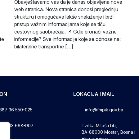
Obavještavamo vas da je danas objavljena nova
web stranica. Nova stranica donosi pregledniju
strukturu i omogućava lakše snalaženje i brži
pristup važnim informacijama koje se tiču
cestovnog saobraćaja. 📌 Gdje pronaći važne
te
informacije? Sve informacije koje se odnose na:
bilateralne transportne […]
FON
LOKACIJA I MAIL
387 36 550-025
info@fmpik.gov.ba
387 33 668-907
Tvrtka Miloša bb,
BA-88000 Mostar, Bosna i
Hercegovina