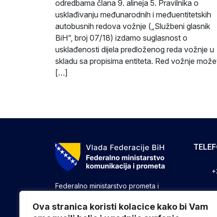
odredbama člana 9. alineja 5. Pravilnika o
usklađivanju međunarodnih i međuentitetskih
autobusnih redova vožnje („Službeni glasnik
BiH“, broj 07/18) izdamo suglasnost o
usklađenosti dijela predloženog reda vožnje u
skladu sa propisima entiteta. Red vožnje može
[…]
TELE
+
Federalno ministarstvo prometa i
komunikacija vrši upravne, stručne i
+
druge poslove utvrđene zakonom koji
Ova stranica koristi kolacice kako bi Vam
se odnose na ostvarivanje nadležnosti