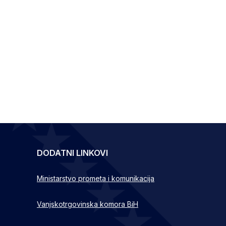
DODATNI LINKOVI
Ministarstvo prometa i komunikacija
Vanjskotrgovinska komora BiH