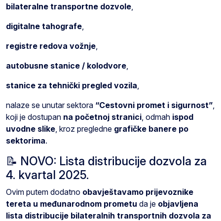
bilateralne transportne dozvole
,
digitalne tahografe
,
registre redova vožnje
,
autobusne stanice / kolodvore
,
stanice za tehnički pregled vozila
,
nalaze se unutar sektora
“Cestovni promet i sigurnost”
,
koji je dostupan
na početnoj stranici
, odmah
ispod
uvodne slike
, kroz pregledne
grafičke banere po
sektorima
.
📝 NOVO: Lista distribucije dozvola za
4. kvartal 2025.
Ovim putem dodatno
obavještavamo prijevoznike
tereta u međunarodnom prometu
da je
objavljena
lista distribucije bilateralnih transportnih dozvola za