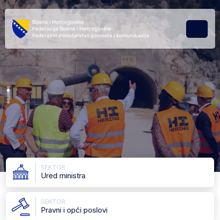
Skip to content
Skip to footer
Menu
SEKTOR
Ured ministra
SEKTOR
Pravni i opći poslovi