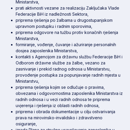
Ministarstva,
prati aktivnosti vezane za realizaciju Zaključaka Vlade
Federacije BiH iz nadležnosti Sektora,
priprema rješenja po žalbama u drugostupanjskom
upravnom postupku i radnim sporovima,
priprema odgovore na tužbu protiv konačnih rješenja
Ministarstva,
formiranje, vođenje, čuvanje i ažuriranje personalnih
dosjea zaposlenika Ministarstva,
kontakti s Agencijom za državnu službu Federacije BiH i
Odborom državne službe za žalbe, vezano za
zasnivanje i prekid radnog odnosa u Ministarstvu,
provođenje postupka za popunjavanje radnih mjesta u
Ministarstvu,
priprema rješenja kojim se odlučuje o pravima,
obvezama i odgovornostima zaposlenika Ministarstva iz
radnih odnosa i u vezi radnih odnosa te priprema
uvjerenja i rješenja iz oblasti radnih odnosa,
priprema i obrada dokumentacije u cilju ostvarivanja
prava na mirovinsko-invalidsko i zdravstveno
osiguranje,
izrada Plana za stručno usavršavanje zaposlenika u