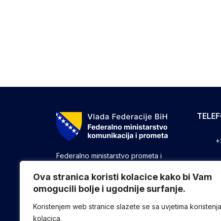
TELE
+
Federalno ministarstvo prometa i
komunikacija vrši upravne, stručne i
+
druge poslove utvrđene zakonom koji
Ova stranica koristi kolacice kako bi Vam
se odnose na ostvarivanje nadležnosti
omogucili bolje i ugodnije surfanje.
+
Federacije u oblasti prometa i
komunikacija.
Koristenjem web stranice slazete se sa uvjetima koristenj
kolacica.