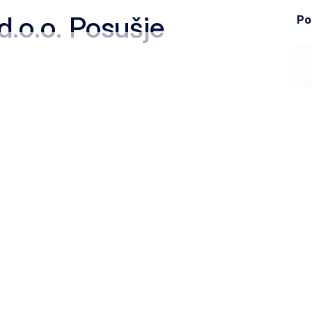
.o.o. Posušje
Pod
Ministarstvo
Zak