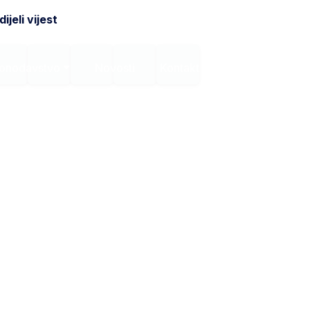
ijeli vijest
onodavstvo
Novosti
Kontakt