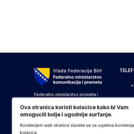
TELE
+
Federalno ministarstvo prometa i
komunikacija vrši upravne, stručne i
+
druge poslove utvrđene zakonom koji
Ova stranica koristi kolacice kako bi Vam
se odnose na ostvarivanje nadležnosti
omogucili bolje i ugodnije surfanje.
+
Federacije u oblasti prometa i
komunikacija.
Koristenjem web stranice slazete se sa uvjetima koristenj
kolacica.