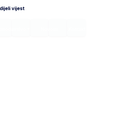
ijeli vijest
onodavstvo
Novosti
Kontakt