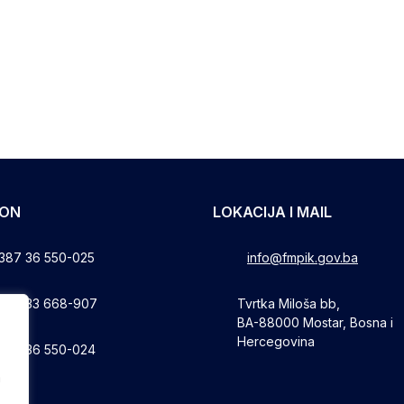
FON
LOKACIJA I MAIL
387 36 550-025
info@fmpik.gov.ba
387 33 668-907
Tvrtka Miloša bb,
BA-88000 Mostar, Bosna i
Hercegovina
387 36 550-024
a