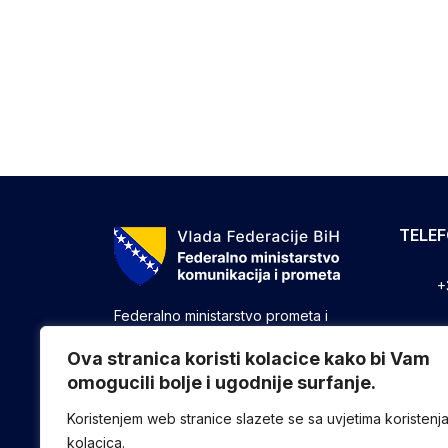
TELE
+
Federalno ministarstvo prometa i
komunikacija vrši upravne, stručne i
+
druge poslove utvrđene zakonom koji
Ova stranica koristi kolacice kako bi Vam
se odnose na ostvarivanje nadležnosti
omogucili bolje i ugodnije surfanje.
+
Federacije u oblasti prometa i
komunikacija.
Koristenjem web stranice slazete se sa uvjetima koristenj
kolacica.