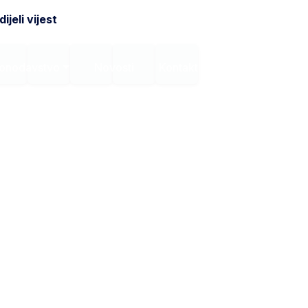
ijeli vijest
onodavstvo
Novosti
Kontakt