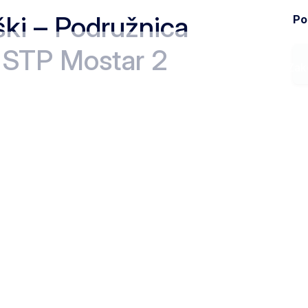
ki – Podružnica
Pod
 STP Mostar 2
Ministarstvo
Zak