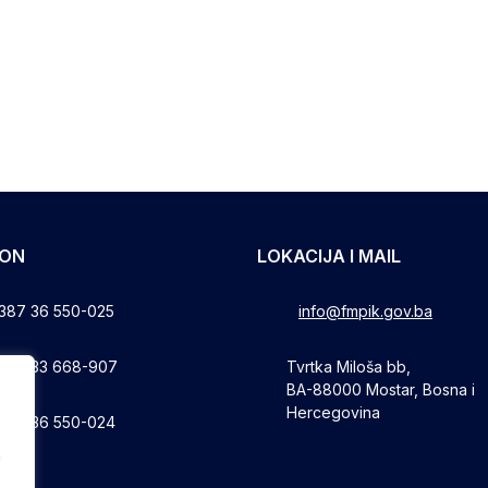
FON
LOKACIJA I MAIL
387 36 550-025
info@fmpik.gov.ba
387 33 668-907
Tvrtka Miloša bb,
BA-88000 Mostar, Bosna i
Hercegovina
387 36 550-024
a