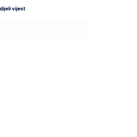
ijeli vijest
onodavstvo
Novosti
Kontakt