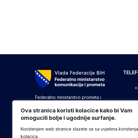
TELE
+
Federalno ministarstvo prometa i
komunikacija vrši upravne, stručne i
+
druge poslove utvrđene zakonom koji
Ova stranica koristi kolacice kako bi Vam
se odnose na ostvarivanje nadležnosti
omogucili bolje i ugodnije surfanje.
+
Federacije u oblasti prometa i
komunikacija.
Koristenjem web stranice slazete se sa uvjetima koristenj
kolacica.