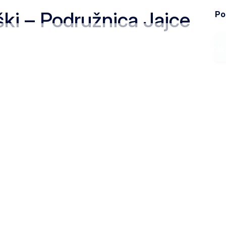
ki – Podružnica Jajce
Pod
Ministarstvo
Zak