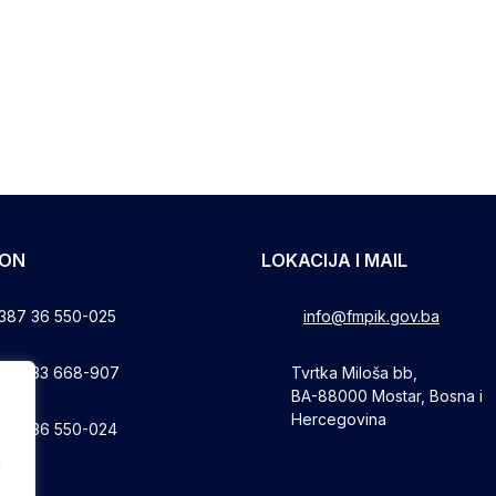
FON
LOKACIJA I MAIL
387 36 550-025
info@fmpik.gov.ba
387 33 668-907
Tvrtka Miloša bb,
BA-88000 Mostar, Bosna i
Hercegovina
387 36 550-024
a