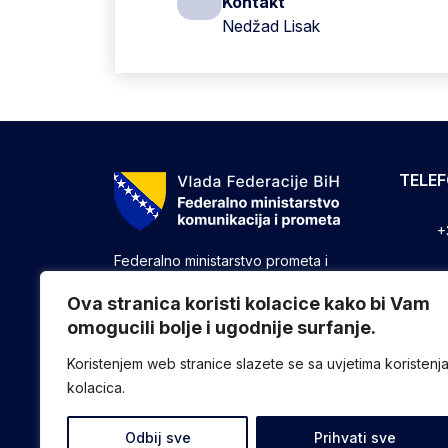
Kontakt
Nedžad Lisak
TELE
+
Federalno ministarstvo prometa i
komunikacija vrši upravne, stručne i
+
druge poslove utvrđene zakonom koji
Ova stranica koristi kolacice kako bi Vam
se odnose na ostvarivanje nadležnosti
omogucili bolje i ugodnije surfanje.
+
Federacije u oblasti prometa i
komunikacija.
Koristenjem web stranice slazete se sa uvjetima koristenj
kolacica.
Odbij sve
Prihvati sve