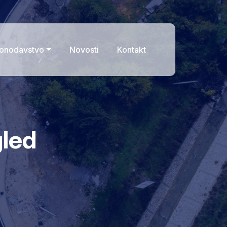
onodavstvo
Novosti
Kontakt
gled