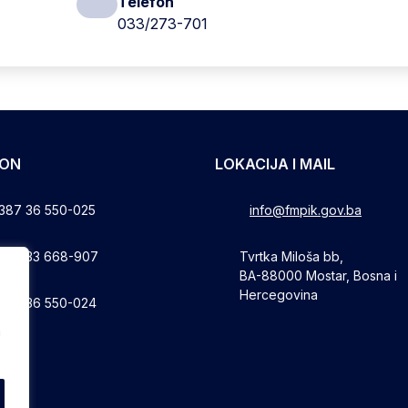
Telefon
033/273-701
FON
LOKACIJA I MAIL
387 36 550-025
info@fmpik.gov.ba
387 33 668-907
Tvrtka Miloša bb,
BA-88000 Mostar, Bosna i
Hercegovina
387 36 550-024
a