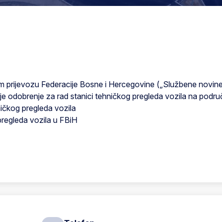
prijevozu Federacije Bosne i Hercegovine („Službene novine F
aje odobrenje za rad stanici tehničkog pregleda vozila na podr
ničkog pregleda vozila
pregleda vozila u FBiH