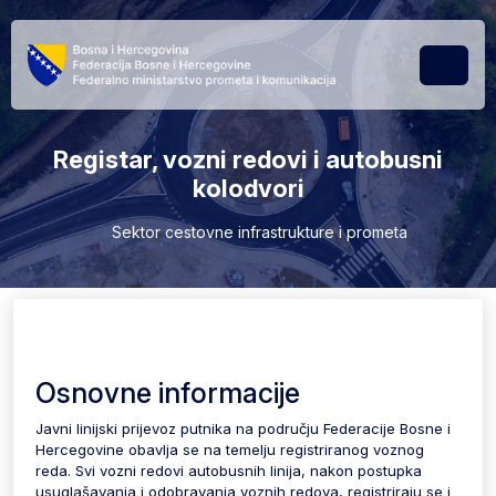
Skip to content
Skip to footer
Menu
Registar, vozni redovi i autobusni
kolodvori
Sektor cestovne infrastrukture i prometa
Osnovne informacije
Javni linijski prijevoz putnika na području Federacije Bosne i
Hercegovine obavlja se na temelju registriranog voznog
reda. Svi vozni redovi autobusnih linija, nakon postupka
usuglašavanja i odobravanja voznih redova, registriraju se i