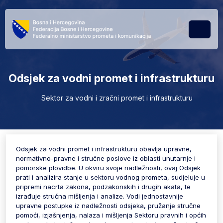
Skip to content
Skip to footer
Menu
Odsjek za vodni promet i infrastrukturu
Sektor za vodni i zračni promet i infrastrukturu
Odsjek za vodni promet i infrastrukturu obavlja upravne,
normativno-pravne i stručne poslove iz oblasti unutarnje i
pomorske plovidbe. U okviru svoje nadležnosti, ovaj Odsjek
prati i analizira stanje u sektoru vodnog prometa, sudjeluje u
pripremi nacrta zakona, podzakonskih i drugih akata, te
izrađuje stručna mišljenja i analize. Vodi jednostavnije
upravne postupke iz nadležnosti odsjeka, pružanje stručne
pomoći, izjašnjenja, nalaza i mišljenja Sektoru pravnih i općih