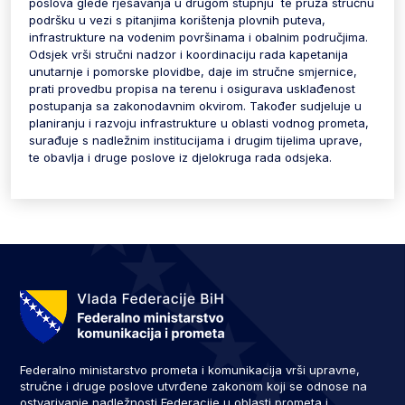
poslova glede rješavanja u drugom stupnju te pruža stručnu
podršku u vezi s pitanjima korištenja plovnih puteva,
infrastrukture na vodenim površinama i obalnim područjima.
Odsjek vrši stručni nadzor i koordinaciju rada kapetanija
unutarnje i pomorske plovidbe, daje im stručne smjernice,
prati provedbu propisa na terenu i osigurava usklađenost
postupanja sa zakonodavnim okvirom. Također sudjeluje u
planiranju i razvoju infrastrukture u oblasti vodnog prometa,
surađuje s nadležnim institucijama i drugim tijelima uprave,
te obavlja i druge poslove iz djelokruga rada odsjeka.
Federalno ministarstvo prometa i komunikacija vrši upravne,
stručne i druge poslove utvrđene zakonom koji se odnose na
ostvarivanje nadležnosti Federacije u oblasti prometa i