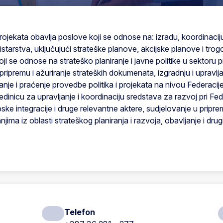
projekata obavlja poslove koji se odnose na: izradu, koordinaciju
istarstva, uključujući strateške planove, akcijske planove i tro
 koji se odnose na strateško planiranje i javne politike u sektoru 
pripremu i ažuriranje strateških dokumenata, izgradnju i upravl
nje i praćenje provedbe politika i projekata na nivou Federacij
inicu za upravljanje i koordinaciju sredstava za razvoj pri Fed
pske integracije i druge relevantne aktere, sudjelovanje u pripre
njima iz oblasti strateškog planiranja i razvoja, obavljanje i dr
Telefon