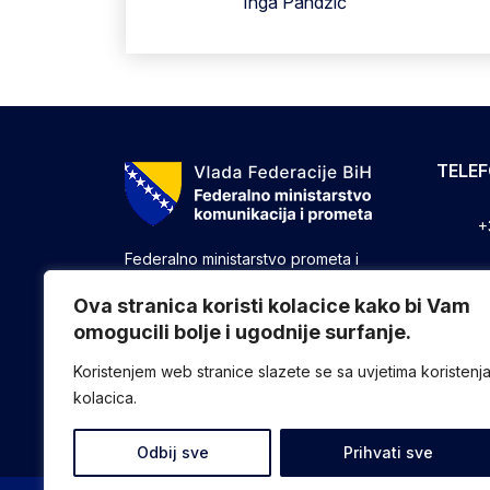
Inga Pandžić
TELE
+
Federalno ministarstvo prometa i
komunikacija vrši upravne, stručne i
+
druge poslove utvrđene zakonom koji
Ova stranica koristi kolacice kako bi Vam
se odnose na ostvarivanje nadležnosti
omogucili bolje i ugodnije surfanje.
+
Federacije u oblasti prometa i
komunikacija.
Koristenjem web stranice slazete se sa uvjetima koristenj
kolacica.
Odbij sve
Prihvati sve