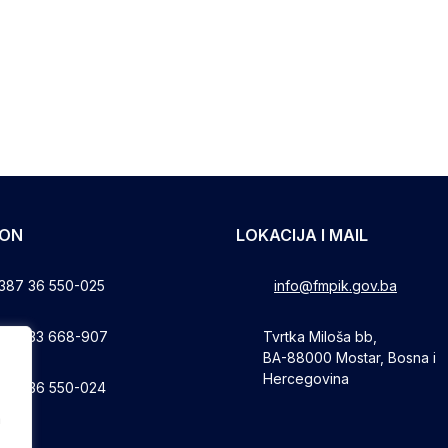
FON
LOKACIJA I MAIL
387 36 550-025
info@fmpik.gov.ba
387 33 668-907
Tvrtka Miloša bb,
BA-88000 Mostar, Bosna i
Hercegovina
387 36 550-024
a