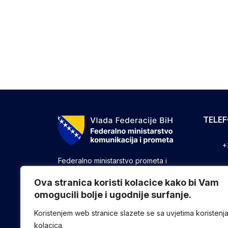
TELE
+
Federalno ministarstvo prometa i
komunikacija vrši upravne, stručne i
+
druge poslove utvrđene zakonom koji
Ova stranica koristi kolacice kako bi Vam
se odnose na ostvarivanje nadležnosti
omogucili bolje i ugodnije surfanje.
+
Federacije u oblasti prometa i
komunikacija.
Koristenjem web stranice slazete se sa uvjetima koristenj
kolacica.