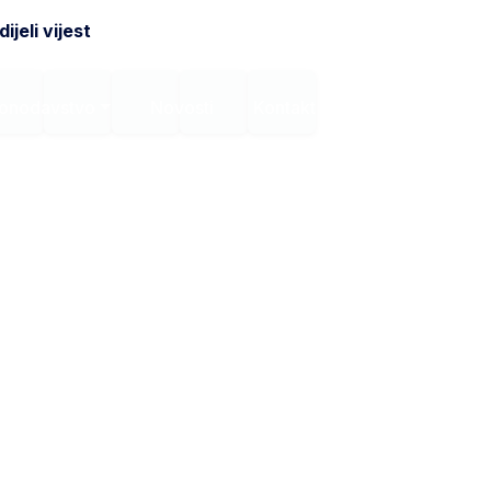
ijeli vijest
onodavstvo
Novosti
Kontakt