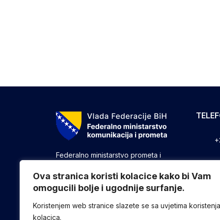
TELE
+
Federalno ministarstvo prometa i
komunikacija vrši upravne, stručne i
+
druge poslove utvrđene zakonom koji
Ova stranica koristi kolacice kako bi Vam
se odnose na ostvarivanje nadležnosti
omogucili bolje i ugodnije surfanje.
+
Federacije u oblasti prometa i
komunikacija.
Koristenjem web stranice slazete se sa uvjetima koristenj
kolacica.