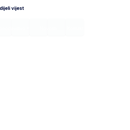
ijeli vijest
onodavstvo
Novosti
Kontakt