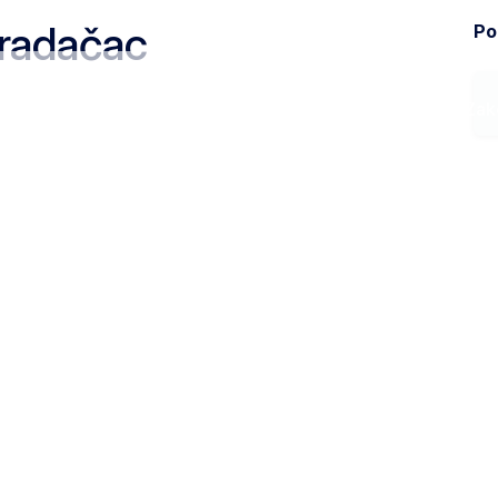
radačac
Pod
Ministarstvo
Zak