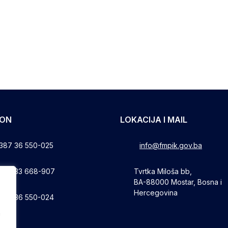
FON
LOKACIJA I MAIL
387 36 550-025
info@fmpik.gov.ba
387 33 668-907
Tvrtka Miloša bb,
BA-88000 Mostar, Bosna i
Hercegovina
387 36 550-024
a