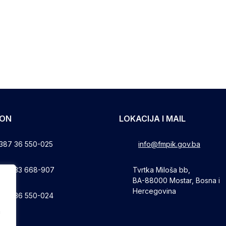
FON
LOKACIJA I MAIL
387 36 550-025
info@fmpik.gov.ba
387 33 668-907
Tvrtka Miloša bb,
BA-88000 Mostar, Bosna i
Hercegovina
387 36 550-024
a