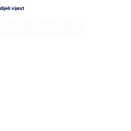
ijeli vijest
onodavstvo
Novosti
Kontakt