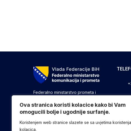
TELE
+
Federalno ministarstvo prometa i
komunikacija vrši upravne, stručne i
+
druge poslove utvrđene zakonom koji
Ova stranica koristi kolacice kako bi Vam
se odnose na ostvarivanje nadležnosti
omogucili bolje i ugodnije surfanje.
+
Federacije u oblasti prometa i
komunikacija.
Koristenjem web stranice slazete se sa uvjetima koristenj
kolacica.