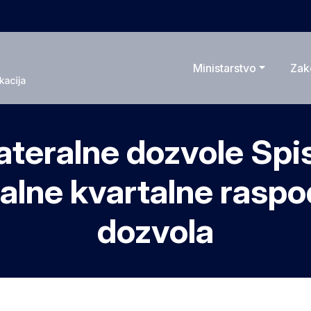
Ministarstvo
Zak
lateralne dozvole Spi
alne kvartalne raspo
dozvola