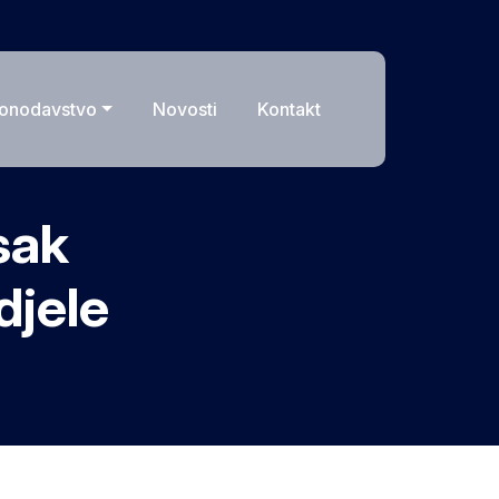
onodavstvo
Novosti
Kontakt
sak
djele