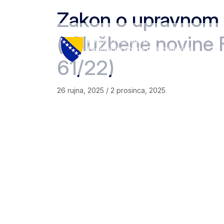
Skip to content
Skip to footer
Zakon o upravnom
(„Službene novine F
61/22)
26 rujna, 2025
/
2 prosinca, 2025