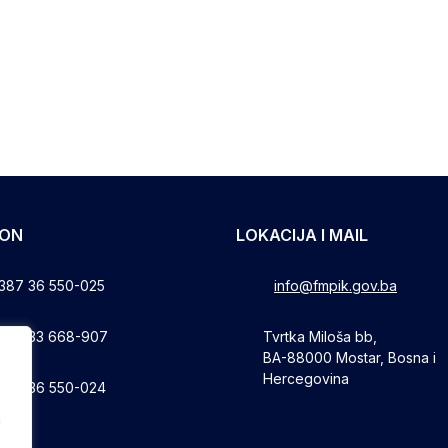
FON
LOKACIJA I MAIL
387 36 550-025
info@fmpik.gov.ba
387 33 668-907
Tvrtka Miloša bb,
BA-88000 Mostar, Bosna i
Hercegovina
387 36 550-024
a