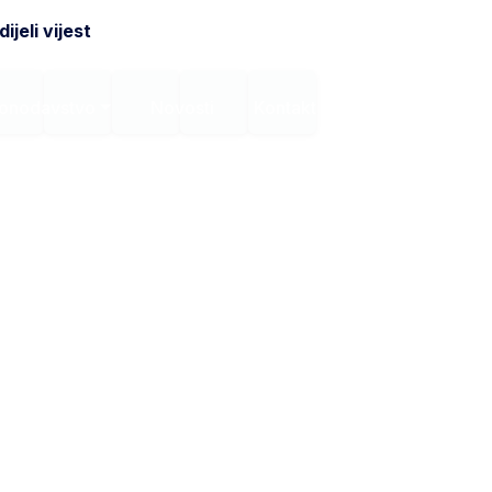
ijeli vijest
onodavstvo
Novosti
Kontakt