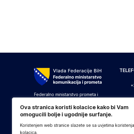
TELE
+
Federalno ministarstvo prometa i
komunikacija vrši upravne, stručne i
+
druge poslove utvrđene zakonom koji
Ova stranica koristi kolacice kako bi Vam
se odnose na ostvarivanje nadležnosti
omogucili bolje i ugodnije surfanje.
+
Federacije u oblasti prometa i
komunikacija.
Koristenjem web stranice slazete se sa uvjetima koristenj
kolacica.