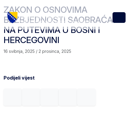
Skip to content
Skip to footer
ZAKON O OSNOVIMA
BEZBJEDNOSTI SAOBRAĆAJA
Menu
NA PUTEVIMA U BOSNI I
HERCEGOVINI
16 svibnja, 2025
/
2 prosinca, 2025
Podijeli vijest