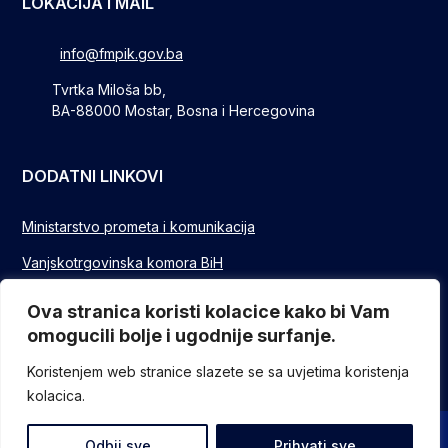
LOKACIJA I MAIL
info@fmpik.gov.ba
Tvrtka Miloša bb,
BA-88000 Mostar, Bosna i Hercegovina
DODATNI LINKOVI
Ministarstvo prometa i komunikacija
Vanjskotrgovinska komora BiH
Privredna/Gospodarska komora FBIH
Ova stranica koristi kolacice kako bi Vam
omogucili bolje i ugodnije surfanje.
FUZIP Sarajevo
Koristenjem web stranice slazete se sa uvjetima koristenja
kolacica.
© Sva prava pridržana - Federalno ministarstvo komunikacija i
Odbij sve
Prihvati sve