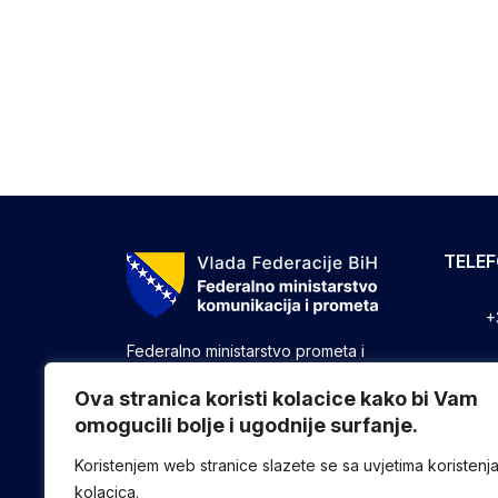
TELE
+
Federalno ministarstvo prometa i
komunikacija vrši upravne, stručne i
+
druge poslove utvrđene zakonom koji
Ova stranica koristi kolacice kako bi Vam
se odnose na ostvarivanje nadležnosti
omogucili bolje i ugodnije surfanje.
+
Federacije u oblasti prometa i
komunikacija.
Koristenjem web stranice slazete se sa uvjetima koristenj
kolacica.