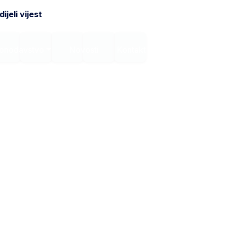
ijeli vijest
onodavstvo
Novosti
Kontakt