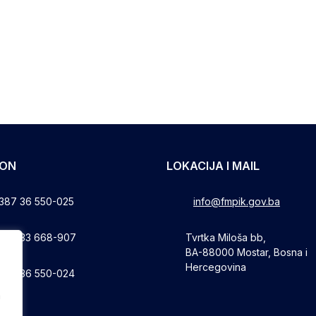
FON
LOKACIJA I MAIL
387 36 550-025
info@fmpik.gov.ba
387 33 668-907
Tvrtka Miloša bb,
BA-88000 Mostar, Bosna i
Hercegovina
387 36 550-024
a