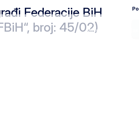
rađi Federacije BiH
Pod
FBiH“, broj: 45/02)
Ministarstvo
Zak