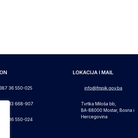
FON
LOKACIJA I MAIL
387 36 550-025
info@fmpik.gov.ba
387 33 668-907
Tvrtka Miloša bb,
BA-88000 Mostar, Bosna i
Hercegovina
387 36 550-024
a