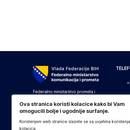
TELE
+
Federalno ministarstvo prometa i
komunikacija vrši upravne, stručne i
+
druge poslove utvrđene zakonom koji
Ova stranica koristi kolacice kako bi Vam
se odnose na ostvarivanje nadležnosti
omogucili bolje i ugodnije surfanje.
+
Federacije u oblasti prometa i
komunikacija.
Koristenjem web stranice slazete se sa uvjetima koristenj
kolacica.