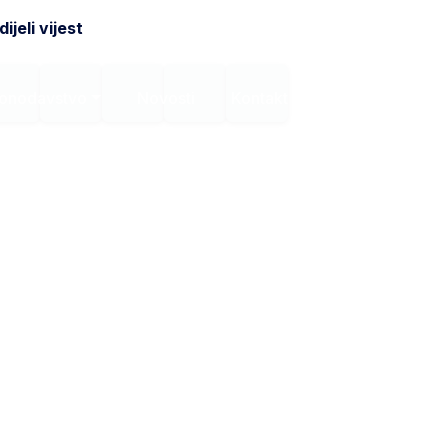
ijeli vijest
onodavstvo
Novosti
Kontakt