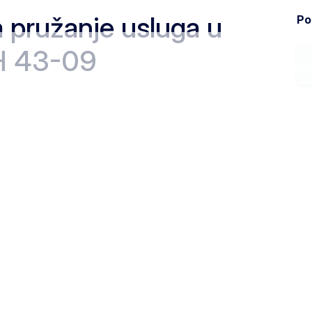
a pružanje usluga u
Pod
iH 43-09
Ministarstvo
Zak