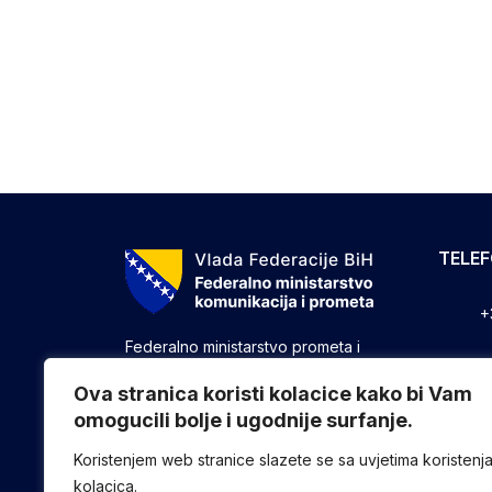
TELE
+
Federalno ministarstvo prometa i
komunikacija vrši upravne, stručne i
+
druge poslove utvrđene zakonom koji
Ova stranica koristi kolacice kako bi Vam
se odnose na ostvarivanje nadležnosti
omogucili bolje i ugodnije surfanje.
+
Federacije u oblasti prometa i
komunikacija.
Koristenjem web stranice slazete se sa uvjetima koristenj
kolacica.