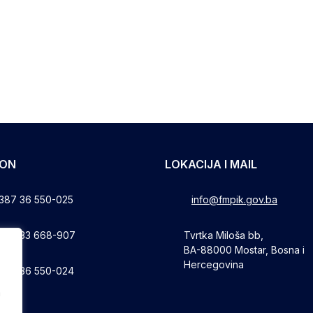
FON
LOKACIJA I MAIL
387 36 550-025
info@fmpik.gov.ba
387 33 668-907
Tvrtka Miloša bb,
BA-88000 Mostar, Bosna i
Hercegovina
387 36 550-024
a