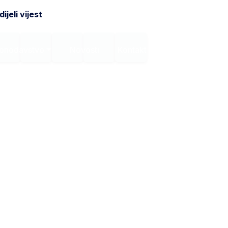
ijeli vijest
onodavstvo
Novosti
Kontakt