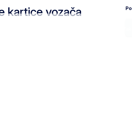
e kartice vozača
Pod
Ministarstvo
Zak