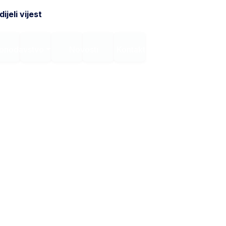
ijeli vijest
onodavstvo
Novosti
Kontakt