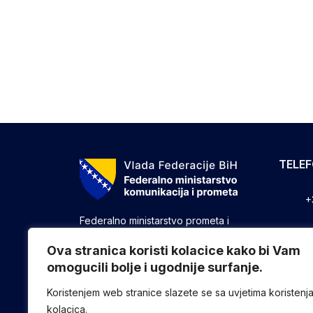
TELE
+
Federalno ministarstvo prometa i
komunikacija vrši upravne, stručne i
+
druge poslove utvrđene zakonom koji
Ova stranica koristi kolacice kako bi Vam
se odnose na ostvarivanje nadležnosti
omogucili bolje i ugodnije surfanje.
+
Federacije u oblasti prometa i
komunikacija.
Koristenjem web stranice slazete se sa uvjetima koristenj
kolacica.