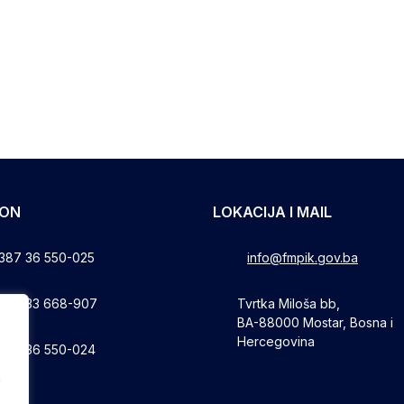
FON
LOKACIJA I MAIL
387 36 550-025
info@fmpik.gov.ba
387 33 668-907
Tvrtka Miloša bb,
BA-88000 Mostar, Bosna i
Hercegovina
387 36 550-024
a