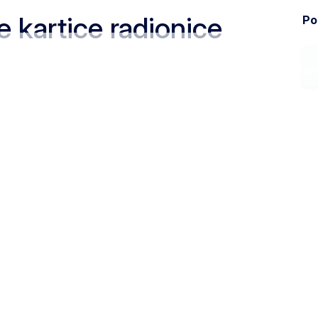
e kartice radionice
Pod
Ministarstvo
Zak