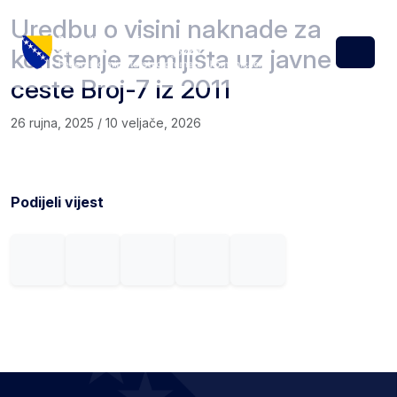
Skip to content
Skip to footer
Uredbu o visini naknade za
korištenje zemljišta uz javne
Menu
ceste Broj-7 iz 2011
26 rujna, 2025
/
10 veljače, 2026
Podijeli vijest