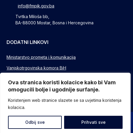
info@fmpik.gov.ba
Tvrtka Miloša bb,
BA-88000 Mostar, Bosna i Hercegovina
DODATNI LINKOVI
Ministarstvo prometa i komunikacija
Vanjskotrgovinska komora BiH
Privredna/Gospodarska komora FBIH
Ova stranica koristi kolacice kako bi Vam
omogucili bolje i ugodnije surfanje.
FUZIP Sarajevo
Koristenjem web stranice slazete se sa uvjetima koristenja
kolacica.
© Sva prava pridržana - Federalno ministarstvo komunikacija i
Odbij sve
Prihvati sve
prometa // Design and devlopment
ITO