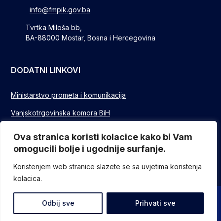
info@fmpik.gov.ba
Tvrtka Miloša bb,
BA-88000 Mostar, Bosna i Hercegovina
DODATNI LINKOVI
Ministarstvo prometa i komunikacija
Vanjskotrgovinska komora BiH
Privredna/Gospodarska komora FBIH
Ova stranica koristi kolacice kako bi Vam
omogucili bolje i ugodnije surfanje.
FUZIP Sarajevo
Koristenjem web stranice slazete se sa uvjetima koristenja
kolacica.
© Sva prava pridržana - Federalno ministarstvo komunikacija i
Odbij sve
Prihvati sve
prometa // Design and devlopment
ITO