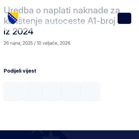
Skip to content
Skip to footer
Uredba o naplati naknade za
korištenje autoceste A1-broj 63
Menu
iz 2024
26 rujna, 2025
/
10 veljače, 2026
Podijeli vijest