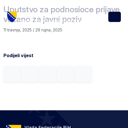
Skip to content
Skip to footer
Uputstvo za podnosioce prijave
vezano za javni poziv
Menu
11 travnja, 2025
/
29 rujna, 2025
Podijeli vijest