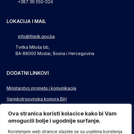
+387 36 550-024
LOKACIJA I MAIL
info@fmpik.gov.ba
Tvrtka Miloša bb,
BA-88000 Mostar, Bosna i Hercegovina
DODATNI LINKOVI
Ministarstvo prometa i komunikacija
Vanjskotrgovinska komora BiH
Privredna/Gospodarska komora FBIH
Ova stranica koristi kolacice kako bi Vam
omogucili bolje i ugodnije surfanje.
FUZIP Sarajevo
Koristenjem web stranice slazete se sa uvjetima koristenja