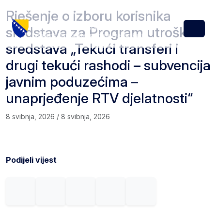
Skip to content
Skip to footer
Rješenje o izboru korisnika
sredstava za Program utroška
Menu
sredstava „Tekući transferi i
drugi tekući rashodi – subvencija
javnim poduzećima –
unaprjeđenje RTV djelatnosti“
8 svibnja, 2026
/
8 svibnja, 2026
Podijeli vijest