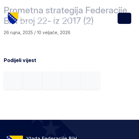
Skip to content
Skip to footer
Prometna strategija Federacije
BiH broj 22- iz 2017 (2)
Menu
26 rujna, 2025
/
10 veljače, 2026
Podijeli vijest