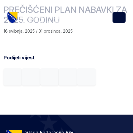
Skip to content
Skip to footer
PREČIŠĆENI PLAN NABAVKI ZA
2025. GODINU
Menu
16 svibnja, 2025
/
31 prosinca, 2025
Podijeli vijest