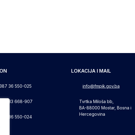
FON
LOKACIJA I MAIL
387 36 550-025
info@fmpik.gov.ba
387 33 668-907
Tvrtka Miloša bb,
BA-88000 Mostar, Bosna i
Hercegovina
387 36 550-024
a