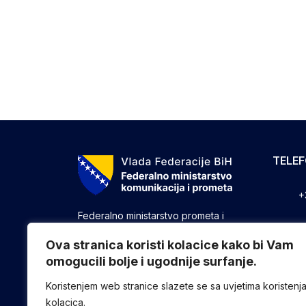
TELE
+
Federalno ministarstvo prometa i
komunikacija vrši upravne, stručne i
+
druge poslove utvrđene zakonom koji
Ova stranica koristi kolacice kako bi Vam
se odnose na ostvarivanje nadležnosti
omogucili bolje i ugodnije surfanje.
+
Federacije u oblasti prometa i
komunikacija.
Koristenjem web stranice slazete se sa uvjetima koristenj
kolacica.