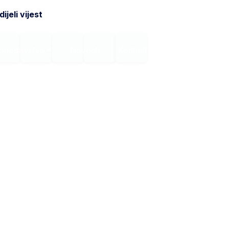
ijeli vijest
onodavstvo
Novosti
Kontakt