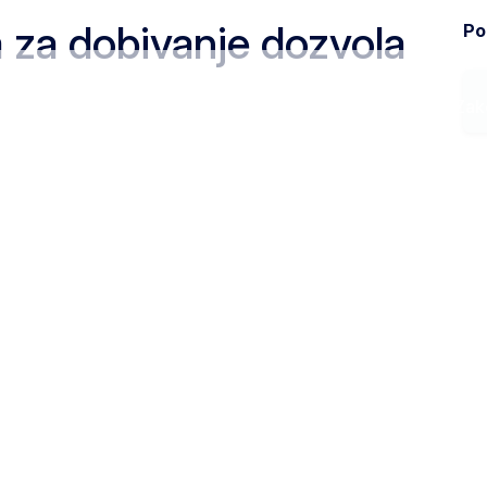
a za dobivanje dozvola
Pod
Ministarstvo
Zak