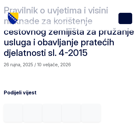
Skip to content
Skip to footer
Pravilnik o uvjetima i visini
naknade za korištenje
Menu
cestovnog zemljišta za pružanje
usluga i obavljanje pratećih
djelatnosti sl. 4-2015
26 rujna, 2025
/
10 veljače, 2026
Podijeli vijest