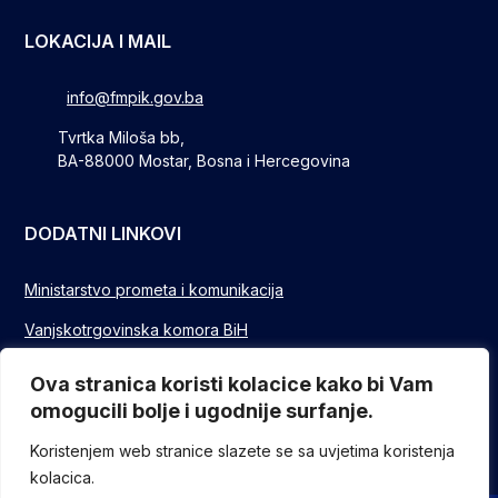
LOKACIJA I MAIL
info@fmpik.gov.ba
Tvrtka Miloša bb,
BA-88000 Mostar, Bosna i Hercegovina
DODATNI LINKOVI
Ministarstvo prometa i komunikacija
Vanjskotrgovinska komora BiH
Privredna/Gospodarska komora FBIH
Ova stranica koristi kolacice kako bi Vam
omogucili bolje i ugodnije surfanje.
FUZIP Sarajevo
Koristenjem web stranice slazete se sa uvjetima koristenja
kolacica.