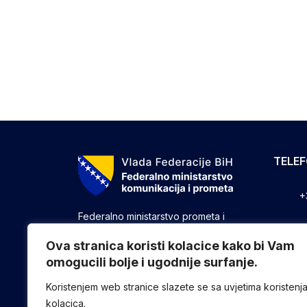
TELE
+
Federalno ministarstvo prometa i
komunikacija vrši upravne, stručne i
+
druge poslove utvrđene zakonom koji
Ova stranica koristi kolacice kako bi Vam
se odnose na ostvarivanje nadležnosti
omogucili bolje i ugodnije surfanje.
+
Federacije u oblasti prometa i
komunikacija.
Koristenjem web stranice slazete se sa uvjetima koristenj
kolacica.