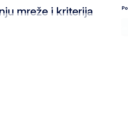
nju mreže i kriterija
Pod
Ministarstvo
Zak