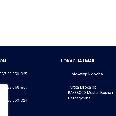
FON
LOKACIJA I MAIL
387 36 550-025
info@fmpik.gov.ba
387 33 668-907
Tvrtka Miloša bb,
BA-88000 Mostar, Bosna i
Hercegovina
387 36 550-024
a