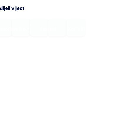
ijeli vijest
onodavstvo
Novosti
Kontakt