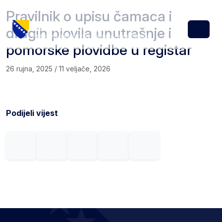
Skip to content
Skip to footer
Pravilnik o upisu čamaca i
drugih plovila unutrašnje i
Menu
pomorske plovidbe u registar
26 rujna, 2025
/
11 veljače, 2026
Podijeli vijest