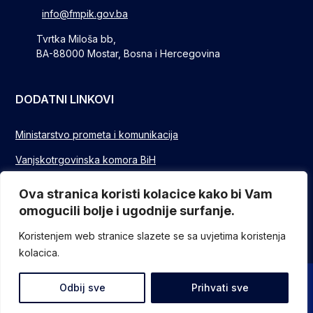
info@fmpik.gov.ba
Tvrtka Miloša bb,
BA-88000 Mostar, Bosna i Hercegovina
DODATNI LINKOVI
Ministarstvo prometa i komunikacija
Vanjskotrgovinska komora BiH
Privredna/Gospodarska komora FBIH
Ova stranica koristi kolacice kako bi Vam
omogucili bolje i ugodnije surfanje.
FUZIP Sarajevo
Koristenjem web stranice slazete se sa uvjetima koristenja
kolacica.
© Sva prava pridržana - Federalno ministarstvo komunikacija i
Odbij sve
Prihvati sve
prometa // Design and devlopment
ITO