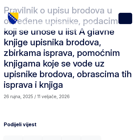
Skip to content
Skip to footer
Pravilnik o upisu brodova u
određene upisnike, podacima
Menu
koji se unose u list A glavne
knjige upisnika brodova,
zbirkama isprava, pomoćnim
knjigama koje se vode uz
upisnike brodova, obrascima tih
isprava i knjiga
26 rujna, 2025
/
11 veljače, 2026
Podijeli vijest