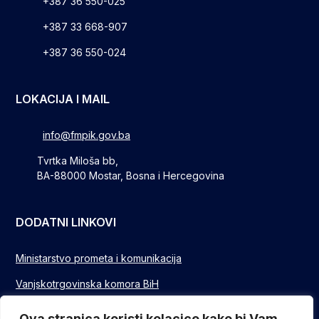
+387 36 550-025
+387 33 668-907
+387 36 550-024
LOKACIJA I MAIL
info@fmpik.gov.ba
Tvrtka Miloša bb,
BA-88000 Mostar, Bosna i Hercegovina
DODATNI LINKOVI
Ministarstvo prometa i komunikacija
Vanjskotrgovinska komora BiH
Privredna/Gospodarska komora FBIH
Ova stranica koristi kolacice kako bi Vam