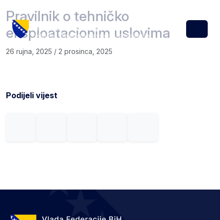
Skip to content
Skip to footer
Pravilnik o tehničko
eksploatacionim uslovima
Menu
26 rujna, 2025
/
2 prosinca, 2025
Podijeli vijest