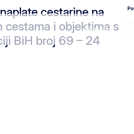
 naplate cestarine na
Pod
 cestama i objektima s
Ministarstvo
Zak
iji BiH broj 69 – 24