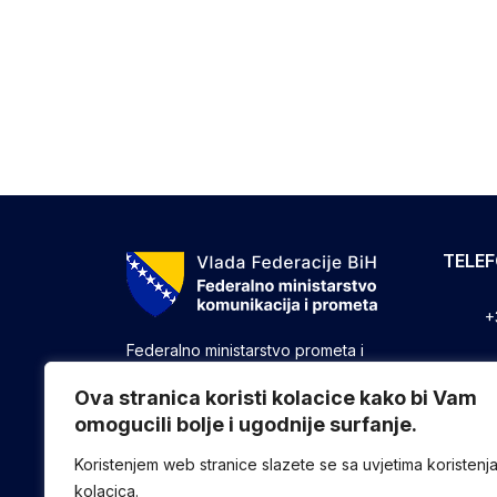
TELE
+
Federalno ministarstvo prometa i
komunikacija vrši upravne, stručne i
+
druge poslove utvrđene zakonom koji
Ova stranica koristi kolacice kako bi Vam
se odnose na ostvarivanje nadležnosti
omogucili bolje i ugodnije surfanje.
+
Federacije u oblasti prometa i
komunikacija.
Koristenjem web stranice slazete se sa uvjetima koristenj
kolacica.