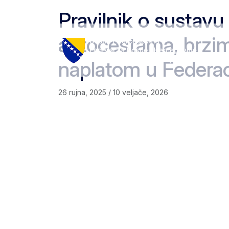
Skip to content
Skip to footer
Pravilnik o sustavu
autocestama, brzim
naplatom u Federac
26 rujna, 2025
/
10 veljače, 2026