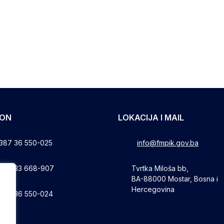
FON
LOKACIJA I MAIL
387 36 550-025
info@fmpik.gov.ba
387 33 668-907
Tvrtka Miloša bb,
BA-88000 Mostar, Bosna i
Hercegovina
387 36 550-024
a