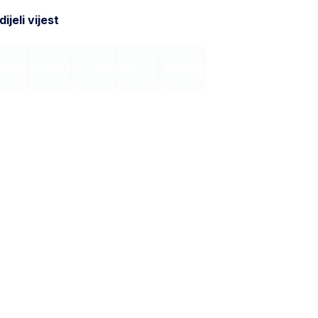
ijeli vijest
onodavstvo
Novosti
Kontakt