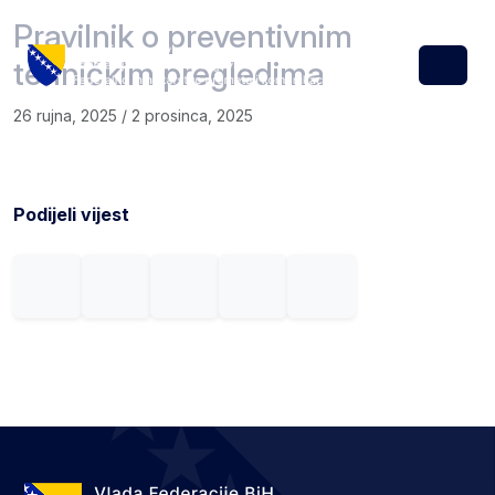
Skip to content
Skip to footer
Pravilnik o preventivnim
tehničkim pregledima
Menu
26 rujna, 2025
/
2 prosinca, 2025
Podijeli vijest