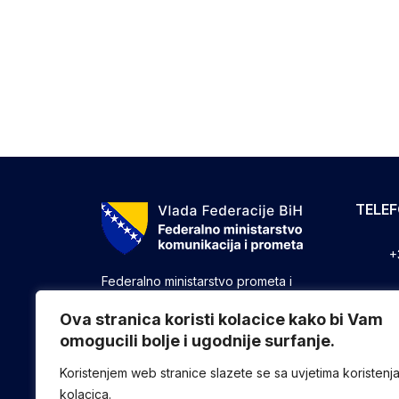
TELE
+
Federalno ministarstvo prometa i
komunikacija vrši upravne, stručne i
+
druge poslove utvrđene zakonom koji
Ova stranica koristi kolacice kako bi Vam
se odnose na ostvarivanje nadležnosti
omogucili bolje i ugodnije surfanje.
+
Federacije u oblasti prometa i
komunikacija.
Koristenjem web stranice slazete se sa uvjetima koristenj
kolacica.