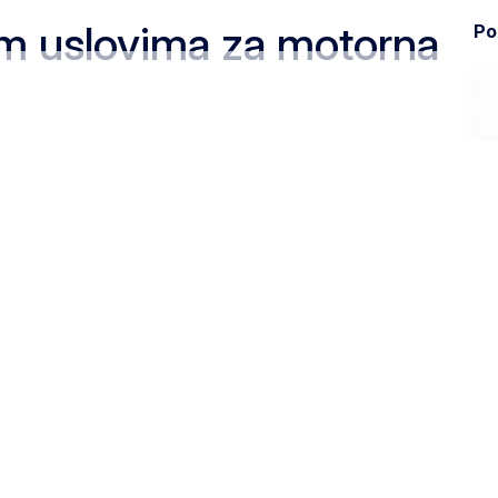
im uslovima za motorna
Pod
Ministarstvo
Zak