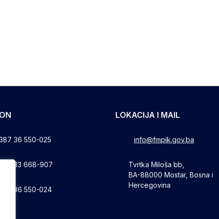
FON
LOKACIJA I MAIL
387 36 550-025
info@fmpik.gov.ba
387 33 668-907
Tvrtka Miloša bb,
BA-88000 Mostar, Bosna i
Hercegovina
387 36 550-024
a