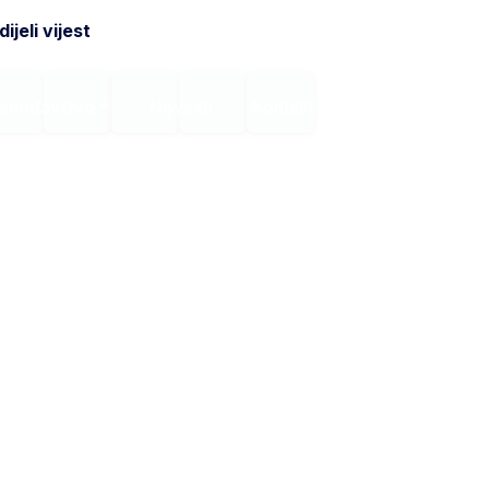
ijeli vijest
onodavstvo
Novosti
Kontakt