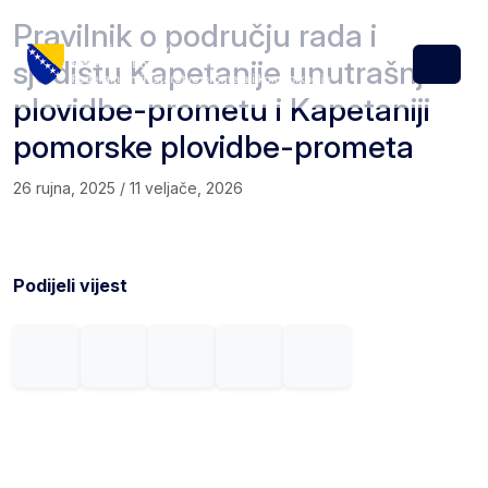
Skip to content
Skip to footer
Pravilnik o području rada i
sjedištu Kapetanije unutrašnje
Menu
plovidbe-prometu i Kapetaniji
pomorske plovidbe-prometa
26 rujna, 2025
/
11 veljače, 2026
Podijeli vijest