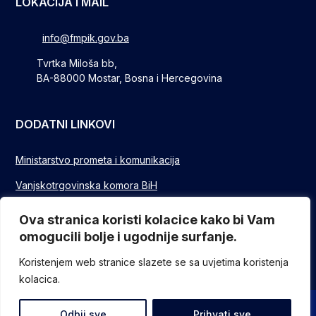
LOKACIJA I MAIL
info@fmpik.gov.ba
Tvrtka Miloša bb,
BA-88000 Mostar, Bosna i Hercegovina
DODATNI LINKOVI
Ministarstvo prometa i komunikacija
Vanjskotrgovinska komora BiH
Privredna/Gospodarska komora FBIH
Ova stranica koristi kolacice kako bi Vam
omogucili bolje i ugodnije surfanje.
FUZIP Sarajevo
Koristenjem web stranice slazete se sa uvjetima koristenja
kolacica.
© Sva prava pridržana - Federalno ministarstvo komunikacija i
Odbij sve
Prihvati sve