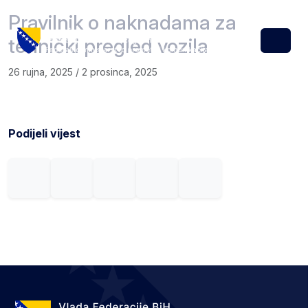
Skip to content
Skip to footer
Pravilnik o naknadama za
tehnički pregled vozila
Menu
26 rujna, 2025
/
2 prosinca, 2025
Podijeli vijest