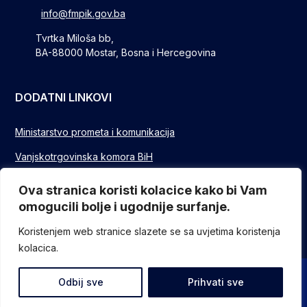
info@fmpik.gov.ba
Tvrtka Miloša bb,
BA-88000 Mostar, Bosna i Hercegovina
DODATNI LINKOVI
Ministarstvo prometa i komunikacija
Vanjskotrgovinska komora BiH
Privredna/Gospodarska komora FBIH
Ova stranica koristi kolacice kako bi Vam
omogucili bolje i ugodnije surfanje.
FUZIP Sarajevo
Koristenjem web stranice slazete se sa uvjetima koristenja
kolacica.
© Sva prava pridržana - Federalno ministarstvo komunikacija i
Odbij sve
Prihvati sve
prometa // Design and devlopment
ITO