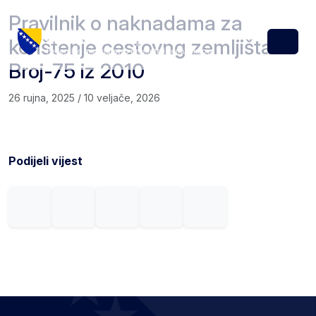
Skip to content
Skip to footer
Pravilnik o naknadama za
korištenje cestovng zemljišta
Menu
Broj-75 iz 2010
26 rujna, 2025
/
10 veljače, 2026
Podijeli vijest