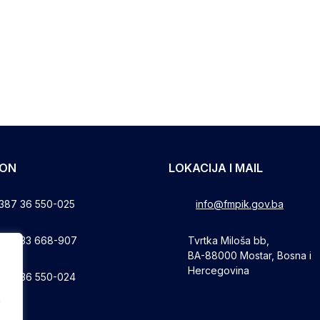
FON
LOKACIJA I MAIL
387 36 550-025
info@fmpik.gov.ba
387 33 668-907
Tvrtka Miloša bb,
BA-88000 Mostar, Bosna i
Hercegovina
387 36 550-024
a