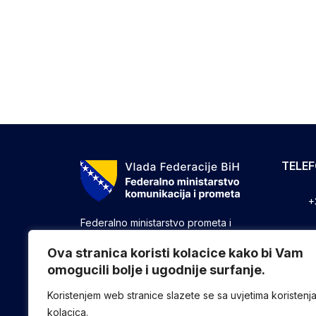
TELE
+
Federalno ministarstvo prometa i
komunikacija vrši upravne, stručne i
+
druge poslove utvrđene zakonom koji
Ova stranica koristi kolacice kako bi Vam
se odnose na ostvarivanje nadležnosti
omogucili bolje i ugodnije surfanje.
+
Federacije u oblasti prometa i
komunikacija.
Koristenjem web stranice slazete se sa uvjetima koristenj
kolacica.