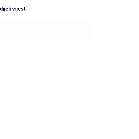
ijeli vijest
onodavstvo
Novosti
Kontakt