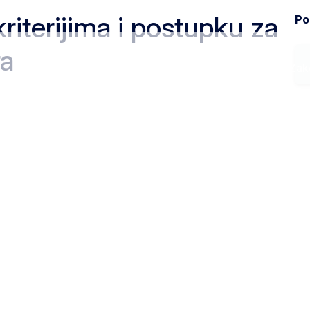
kriterijima i postupku za
Pod
ra
Ministarstvo
Zak