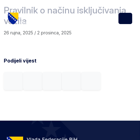
Skip to content
Skip to footer
Pravilnik o načinu isključivanja
vozila
Menu
26 rujna, 2025
/
2 prosinca, 2025
Podijeli vijest