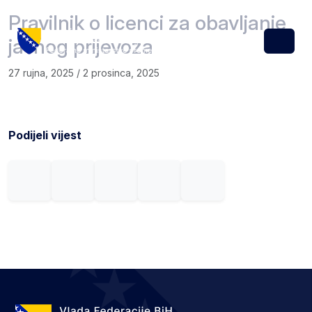
Skip to content
Skip to footer
Pravilnik o licenci za obavljanje
javnog prijevoza
Menu
27 rujna, 2025
/
2 prosinca, 2025
Podijeli vijest