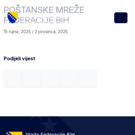
Skip to content
Skip to footer
POŠTANSKE MREŽE
FEDERACIJE BiH
Menu
15 rujna, 2025
/
2 prosinca, 2025
Podijeli vijest