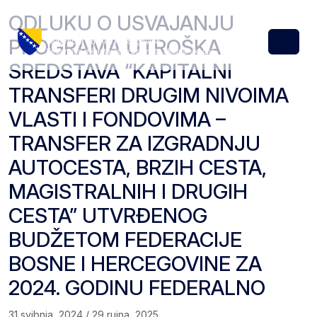
Skip to content
Skip to footer
ODLUKU O USVAJANJU
PROGRAMA UTROŠKA
Menu
SREDSTAVA “KAPITALNI
TRANSFERI DRUGIM NIVOIMA
VLASTI I FONDOVIMA –
TRANSFER ZA IZGRADNJU
AUTOCESTA, BRZIH CESTA,
MAGISTRALNIH I DRUGIH
CESTA” UTVRĐENOG
BUDŽETOM FEDERACIJE
BOSNE I HERCEGOVINE ZA
2024. GODINU FEDERALNO
31 svibnja, 2024
/
29 rujna, 2025