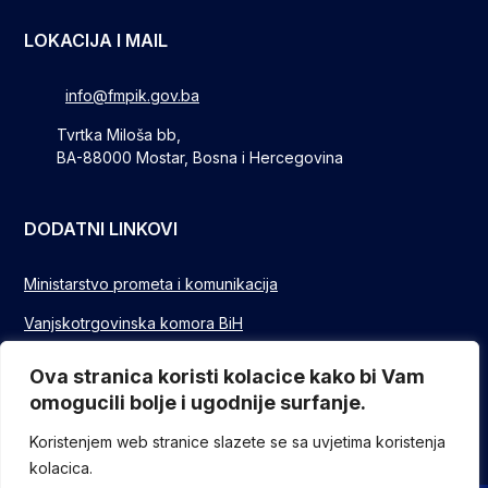
LOKACIJA I MAIL
info@fmpik.gov.ba
Tvrtka Miloša bb,
BA-88000 Mostar, Bosna i Hercegovina
DODATNI LINKOVI
Ministarstvo prometa i komunikacija
Vanjskotrgovinska komora BiH
Privredna/Gospodarska komora FBIH
Ova stranica koristi kolacice kako bi Vam
omogucili bolje i ugodnije surfanje.
FUZIP Sarajevo
Koristenjem web stranice slazete se sa uvjetima koristenja
kolacica.