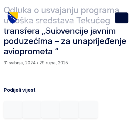
Skip to content
Skip to footer
Odluka o usvajanju programa
utroška sredstava Tekućeg
Menu
transfera „Subvencije javnim
poduzećima – za unaprijeđenje
avioprometa “
31 svibnja, 2024
/
29 rujna, 2025
Podijeli vijest