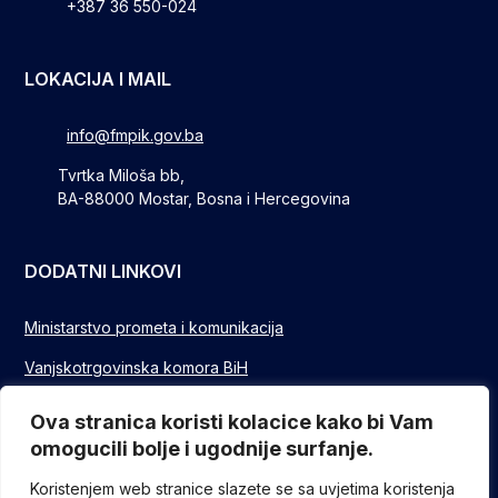
+387 36 550-024
LOKACIJA I MAIL
info@fmpik.gov.ba
Tvrtka Miloša bb,
BA-88000 Mostar, Bosna i Hercegovina
DODATNI LINKOVI
Ministarstvo prometa i komunikacija
Vanjskotrgovinska komora BiH
Privredna/Gospodarska komora FBIH
Ova stranica koristi kolacice kako bi Vam
omogucili bolje i ugodnije surfanje.
FUZIP Sarajevo
Koristenjem web stranice slazete se sa uvjetima koristenja