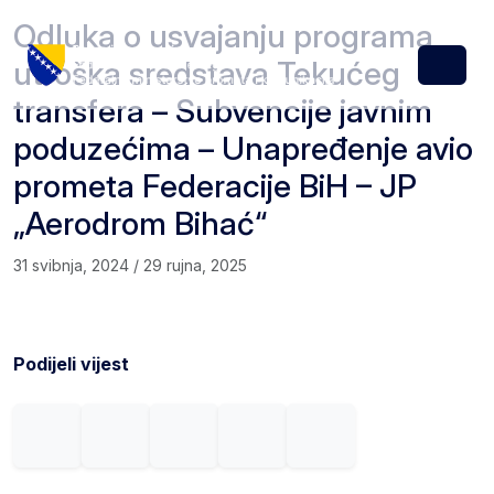
Skip to content
Skip to footer
Odluka o usvajanju programa
utroška sredstava Tekućeg
Menu
transfera – Subvencije javnim
poduzećima – Unapređenje avio
prometa Federacije BiH – JP
„Aerodrom Bihać“
31 svibnja, 2024
/
29 rujna, 2025
Podijeli vijest