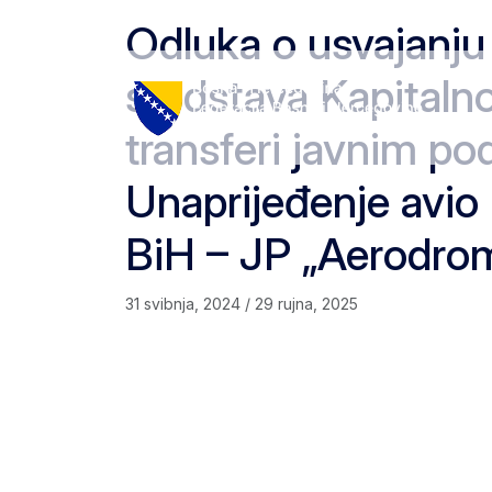
Skip to content
Skip to footer
Odluka o usvajanju
sredstava Kapitalno
transferi javnim p
Unaprijeđenje avio
BiH – JP „Aerodro
31 svibnja, 2024
/
29 rujna, 2025