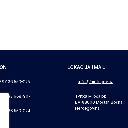
FON
LOKACIJA I MAIL
387 36 550-025
info@fmpik.gov.ba
387 33 668-907
Tvrtka Miloša bb,
BA-88000 Mostar, Bosna i
Hercegovina
387 36 550-024
a