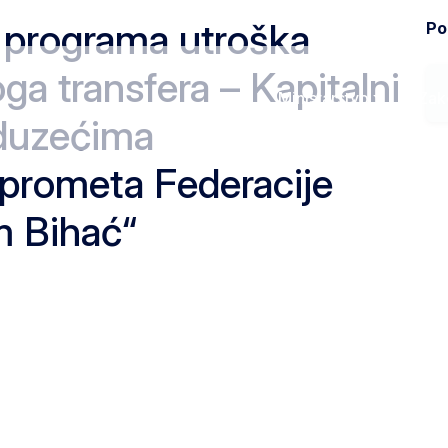
 programa utroška
Pod
ga transfera – Kapitalni
Ministarstvo
Zak
oduzećima
 prometa Federacije
m Bihać“