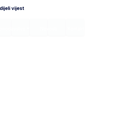
ijeli vijest
onodavstvo
Novosti
Kontakt