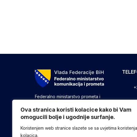
TELE
+
Federalno ministarstvo prometa i
komunikacija vrši upravne, stručne i
+
druge poslove utvrđene zakonom koji
Ova stranica koristi kolacice kako bi Vam
se odnose na ostvarivanje nadležnosti
omogucili bolje i ugodnije surfanje.
+
Federacije u oblasti prometa i
komunikacija.
Koristenjem web stranice slazete se sa uvjetima koristenj
kolacica.