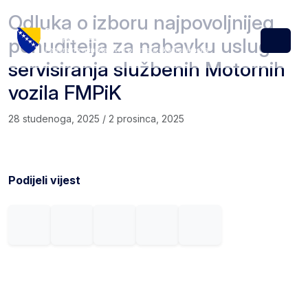
Skip to content
Skip to footer
Odluka o izboru najpovoljnijeg
ponuditelja za nabavku usluge
Menu
servisiranja službenih Motornih
vozila FMPiK
28 studenoga, 2025
/
2 prosinca, 2025
Podijeli vijest