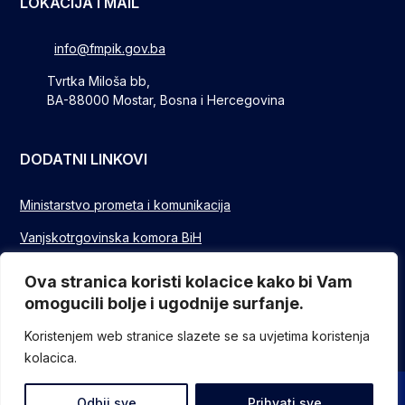
LOKACIJA I MAIL
info@fmpik.gov.ba
Tvrtka Miloša bb,
BA-88000 Mostar, Bosna i Hercegovina
DODATNI LINKOVI
Ministarstvo prometa i komunikacija
Vanjskotrgovinska komora BiH
Privredna/Gospodarska komora FBIH
Ova stranica koristi kolacice kako bi Vam
omogucili bolje i ugodnije surfanje.
FUZIP Sarajevo
Koristenjem web stranice slazete se sa uvjetima koristenja
kolacica.
© Sva prava pridržana - Federalno ministarstvo komunikacija i
Odbij sve
Prihvati sve