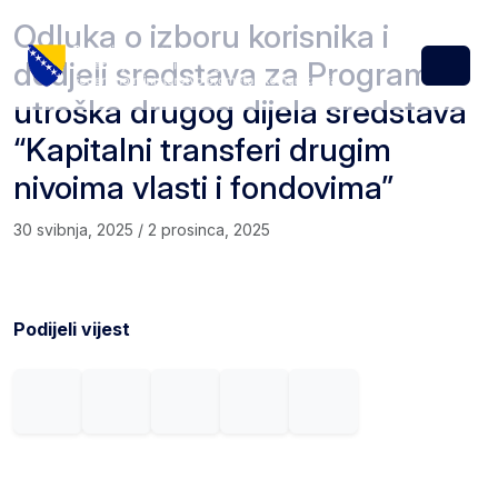
Skip to content
Skip to footer
Odluka o izboru korisnika i
dodjeli sredstava za Program
Menu
utroška drugog dijela sredstava
“Kapitalni transferi drugim
nivoima vlasti i fondovima”
30 svibnja, 2025
/
2 prosinca, 2025
Podijeli vijest